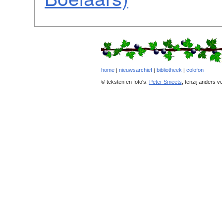
home
nieuwsarchief
bibliotheek
colofon
|
|
|
© teksten en foto's:
Peter Smeets
, tenzij anders v