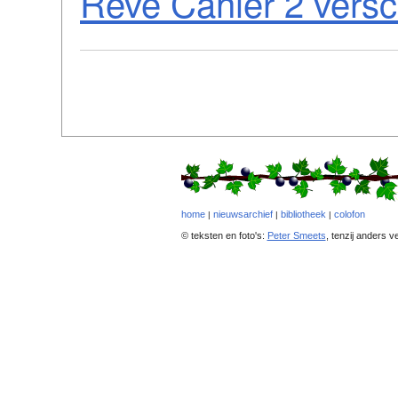
Reve Cahier 2 vers
home
nieuwsarchief
bibliotheek
colofon
|
|
|
© teksten en foto's:
Peter Smeets
, tenzij anders v