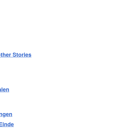
ther Stories
alen
ingen
Einde