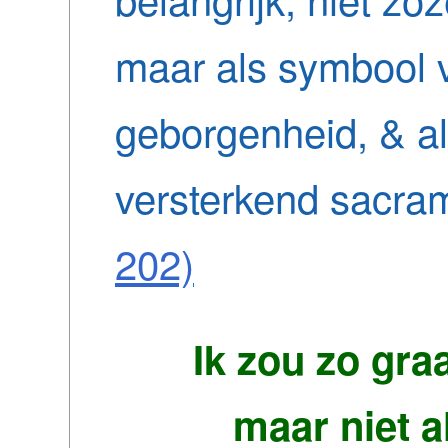
maar als symbool 
geborgenheid, & al
versterkend sacra
202)
Ik zou zo graa
maar niet al