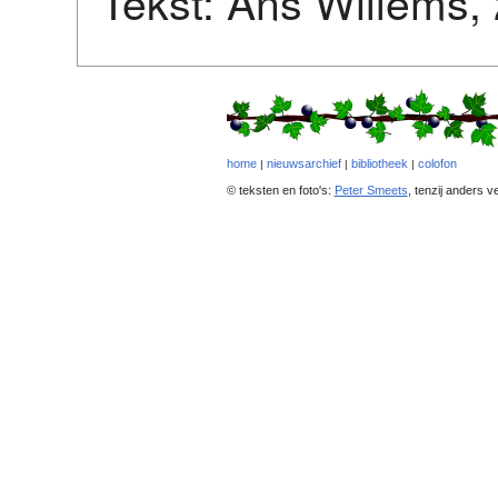
Tekst: Ans Willems, 
home
nieuwsarchief
bibliotheek
colofon
|
|
|
© teksten en foto's:
Peter Smeets
, tenzij anders v