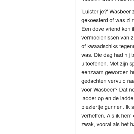
'Luister je?' Wasbee
gekoesterd of was zij
Een dove vriend kon i
vermoeienissen van zi
of kwaadschiks tegenna
was. Die dag had hij
uitoefenen. Met zijn 
eenzaam geworden hui
gedachten vervuld raa
voor Wasbeer? Dat noo
ladder op en de ladder
pleziertje gunnen. Ik
verheffen. Als ik hem 
zwak, vooral als het 