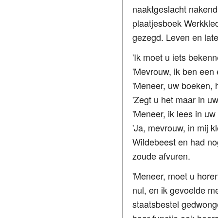
naaktgeslacht nakend
plaatjesboek Werkkle
gezegd. Leven en laten
'Ik moet u iets bekenn
'Mevrouw, ik ben een e
'Meneer, uw boeken, ho
'Zegt u het maar in u
'Meneer, ik lees in uw
'Ja, mevrouw, in mij k
Wildebeest en had no
zoude afvuren.
'Meneer, moet u horen
nul, en ik gevoelde m
staatsbestel gedwonge