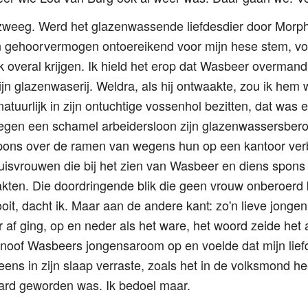
r zweeg. Werd het glazenwassende liefdesdier door Morp
n gehoorvermogen ontoereikend voor mijn hese stem, voor
k overal krijgen. Ik hield het erop dat Wasbeer overman
jn glazenwaserij. Weldra, als hij ontwaakte, zou ik he
tuurlijk in zijn ontuchtige vossenhol bezitten, dat was 
 tegen een schamel arbeidersloon zijn glazenwassersbe
spons over de ramen van wegens hun op een kantoor ver
svrouwen die bij het zien van Wasbeer en diens spons
kten. Die doordringende blik die geen vrouw onberoerd 
it, dacht ik. Maar aan de andere kant: zo'n lieve jongen
 af ging, op en neder als het ware, het woord zeide het al
 snoof Wasbeers jongensaroom op en voelde dat mijn lief
eens in zijn slaap verraste, zoals het in de volksmond h
hard geworden was. Ik bedoel maar.