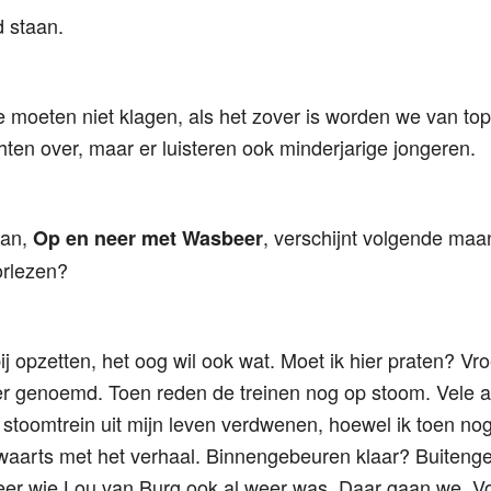
d staan.
e moeten niet klagen, als het zover is worden we van top t
ten over, maar er luisteren ook minderjarige jongeren.
an,
, verschijnt volgende maa
Op en neer met Wasbeer
orlezen?
rbij opzetten, het oog wil ook wat. Moet ik hier praten? V
zer genoemd. Toen reden de treinen nog op stoom. Vele
r stoomtrein uit mijn leven verdwenen, hoewel ik toen nog
rwaarts met het verhaal. Binnengebeuren klaar? Buiteng
er wie Lou van Burg ook al weer was. Daar gaan we. Vo