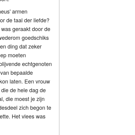
heus' armen
 de taal der liefde?
d was geraakt door de
m wederom goedschiks
een ding dat zeker
roep moeten
blijvende echtgenoten
 van bepaalde
kon laten. Een vrouw
 die de hele dag de
, die moest je zijn
desdeel zich begon te
eette. Het vlees was