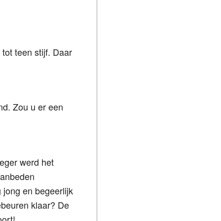
ot teen stijf. Daar
nd. Zou u er een
roeger werd het
 aanbeden
 jong en begeerlijk
ebeuren klaar? De
ort!