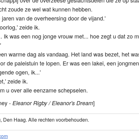
schappij over de overzeese geslachtsdelen die ze op st
cht zoude ze wel wat kunnen hebben.
 jaren van de overheersing door de vijand.'
orlog,' zeide ik.
... Ik was een nog jonge vrouw met... hoe zegt u dat zo 
'
en warme dag als vandaag. Het land was bezet, het was
or de paleistuin te lopen. Er was een lakei, een jongmen
gende ogen, ik...'
t,' zeide ik.
rm u over alle eenzame schepselen.
ney -
]
Eleanor Rigby / Eleanor's Dream
g, Den Haag. Alle rechten voorbehouden.
com