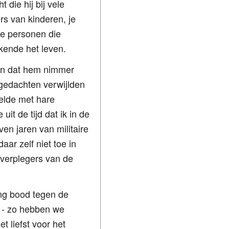
die hij bij vele
rs van kinderen, je
jke personen die
 kende het leven.
 en dat hem nimmer
gedachten verwijlden
elde met hare
it de tijd dat ik in de
en jaren van militaire
ar zelf niet toe in
 verplegers van de
ing bood tegen de
l - zo hebben we
t liefst voor het