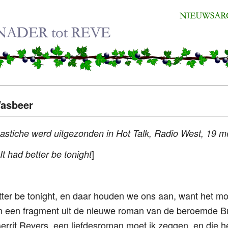
Wasbeer
stiche werd uitgezonden in Hot Talk, Radio West, 19 m
]
It had better be tonight
tter be tonight, en daar houden we ons aan, want het 
an een fragment uit de nieuwe roman van de beroemde B
Gerrit Revers, een liefdesroman moet ik zeggen, en die h