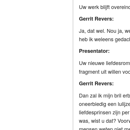
Uw werk blijft overein
Gerrit Revers:
Ja, dat wel. Nou ja, w
heb ik weleens gedach
Presentator:
Uw nieuwe liefdesrom
fragment uit willen vo
Gerrit Revers:
Dan zal ik mijn bril e
oneerbiedig een lulij
liefdesprinsen zijn pe
was, wist u dat? Voo
mensen weten niet me