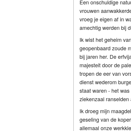
Een onschuldige natuu
vrouwen aanwakkerde. 
vroeg je eigen af in w
amechtig werden bij de
Ik wist het geheim va
geopenbaard zoude mo
bij jaren her. De erf
majesteit door de pale
tropen de eer van vors
dienst wederom burger
staat waren - het was 
ziekenzaal ranselden 
Ik droeg mijn maagdel
geseling van de koper
allemaal onze werkkled