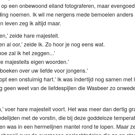
 op een onbewoond eiland fotograferen, maar evengoed 
ding noemen. Ik wil me nergens mede bemoeien anders h
 leven zeg ik altijd maar.
en,' zeide hare majesteit.
n al oor,' zeide ik. Zo hoor je nog eens wat.
e zal ik het zeggen...'
we majesteits eigen woorden.'
 boeken over uw liefde voor jongens.'
lopt een onstuimig hart.' Ik was indertijd nog samen met 
g geen weet van de liefdespijlen die Wasbeer zo onwede
,' voer hare majesteit voort. Het was meer dan dertig g
edelijden met de vorstin, die bij deze goddeloze tempera
n was in een hermelijnen mantel rond te lopen. Maar ze