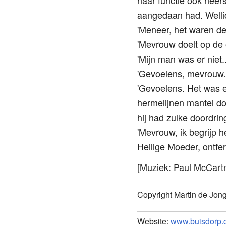
haar functie ook heer
aangedaan had. Welli
'Meneer, het waren de
'Mevrouw doelt op de o
'Mijn man was er niet
'Gevoelens, mevrouw.
'Gevoelens. Het was e
hermelijnen mantel do
hij had zulke doordrin
'Mevrouw, ik begrijp he
Heilige Moeder, ontfe
[Muziek: Paul McCart
Copyright Martin de Jon
Website:
www.buisdorp.