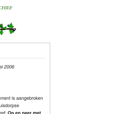
ei 2006
moment is aangebroken
uisdorpse
eet:
Op en neer met