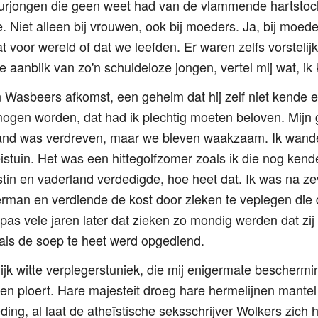
rjongen die geen weet had van de vlammende hartstocht 
Niet alleen bij vrouwen, ook bij moeders. Ja, bij moede
at voor wereld of dat we leefden. Er waren zelfs vorsteli
 aanblik van zo'n schuldeloze jongen, vertel mij wat, ik
n Wasbeers afkomst, een geheim dat hij zelf niet kende
gen worden, dat had ik plechtig moeten beloven. Mijn 
vijand was verdreven, maar we bleven waakzaam. Ik wand
istuin. Het was een hittegolfzomer zoals ik die nog kende u
tin en vaderland verdedigde, hoe heet dat. Ik was na zev
man en verdiende de kost door zieken te veplegen die da
pas vele jaren later dat zieken zo mondig werden dat zij
als de soep te heet werd opgediend.
ijk witte verplegerstuniek, die mij enigermate bescherm
en ploert. Hare majesteit droeg hare hermelijnen mante
ing, al laat de atheïstische seksschrijver Wolkers zich he