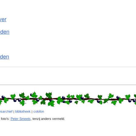
ver
eden
eden
sarchief
bibliotheek
colofon
|
|
 foto's:
Peter Smeets
, tenzij anders vermeld.