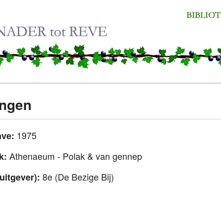
ongen
1975
ave:
Athenaeum - Polak & van gennep
uk:
8e (De Bezige Bij)
uitgever):
n