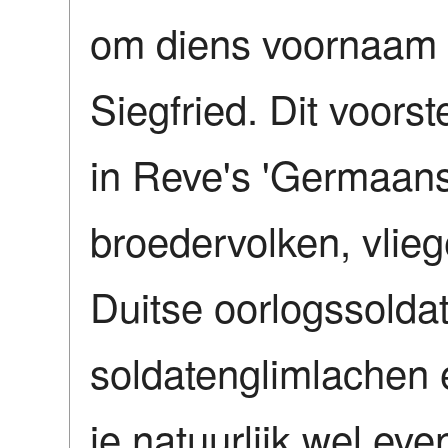
om diens voornaam t
Siegfried. Dit voorst
in Reve's 'Germaans
broedervolken, vlieg
Duitse oorlogssolda
soldatenglimlachen 
je natuurlijk wel ev