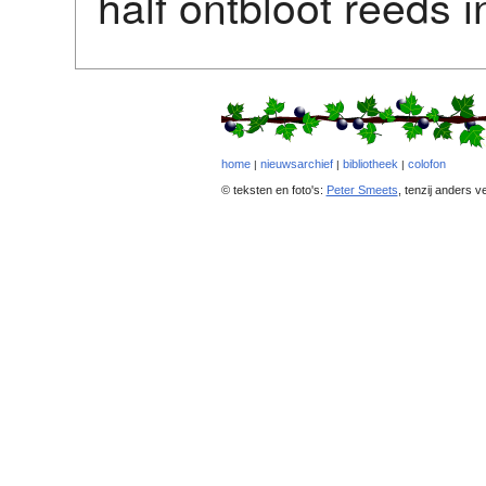
half ontbloot reeds in
home
nieuwsarchief
bibliotheek
colofon
|
|
|
© teksten en foto's:
Peter Smeets
, tenzij anders v