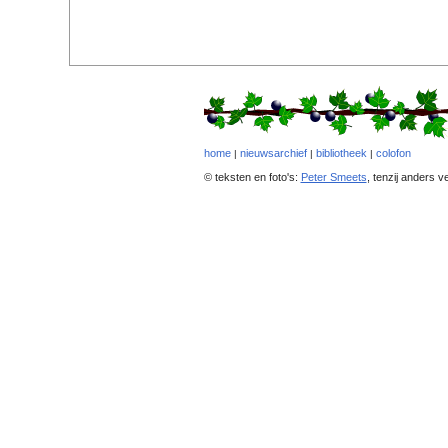
home
nieuwsarchief
bibliotheek
colofon
|
|
|
© teksten en foto's:
Peter Smeets
, tenzij anders v