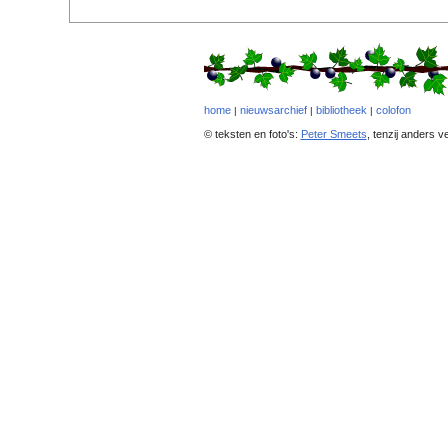
home
nieuwsarchief
bibliotheek
colofon
|
|
|
© teksten en foto's:
Peter Smeets
, tenzij anders v