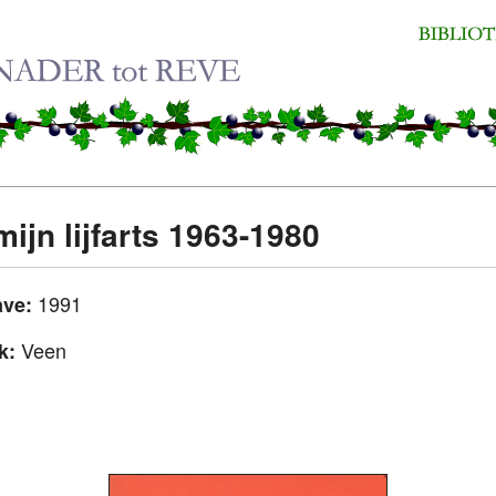
ijn lijfarts 1963-1980
1991
ave:
Veen
uk: