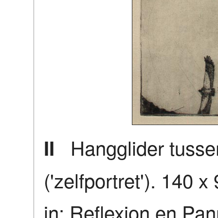
Hangglider tussen
II
('zelfportret'). 140
in: Reflexion en Pa